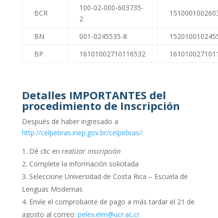
100-02-000-603735-
BCR
151000100260
2
BN
001-0245535-8
152010010245
BP
16101002710116532
161010027101
Detalles IMPORTANTES del
procedimiento de Inscripción
Después de haber ingresado a
http://celpebras.inep.gov.br/celpebras/
:
Dé clic en
realizar inscripción
Complete la información solicitada
Seleccione Universidad de Costa Rica – Escuela de
Lenguas Modernas
Envíe el comprobante de pago a más tardar el 21 de
agosto al correo:
pelex.elm@ucr.ac.cr