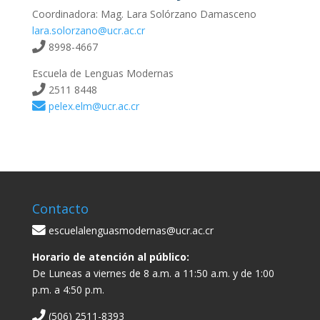
Coordinadora: Mag. Lara Solórzano Damasceno
lara.solorzano@ucr.ac.cr
8998-4667
Escuela de Lenguas Modernas
2511 8448
pelex.elm@ucr.ac.cr
Contacto
escuelalenguasmodernas@ucr.ac.cr
Horario de atención al público:
De Luneas a viernes de 8 a.m. a 11:50 a.m. y de 1:00
p.m. a 4:50 p.m.
(506) 2511-8393