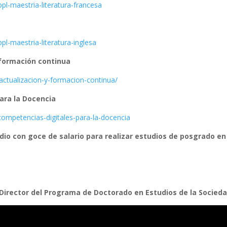
ppl-maestria-
literatura-francesa
ppl-maestria-
literatura-inglesa
 formación continua
actualizacion-y-formacion-
continua/
ara la Docencia
competencias-digitales-para-
la-docencia
dio con goce de salario para realizar estudios de posgrado 
6
 Director del Programa de Doctorado en Estudios de la Socieda