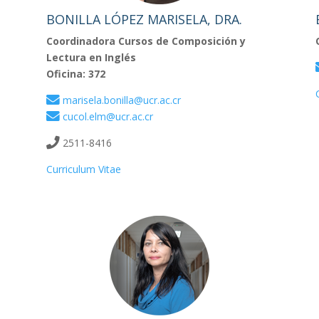
BONILLA LÓPEZ MARISELA, DRA.
Coordinadora Cursos de Composición y
Lectura en Inglés
Oficina: 372
marisela.bonilla@ucr.ac.cr
cucol.elm@ucr.ac.cr
2511-8416
Curriculum Vitae