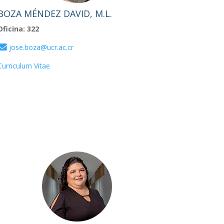
BOZA MÉNDEZ DAVID, M.L.
Oficina: 322
jose.boza@ucr.ac.cr
Curriculum Vitae