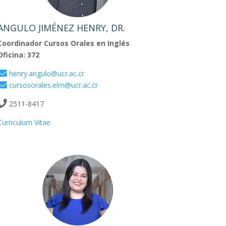
ANGULO JIMÉNEZ HENRY, DR.
Coordinador Cursos Orales en Inglés
Oficina: 372
henry.angulo@ucr.ac.cr
cursosorales.elm@ucr.ac.cr
2511-8417
Curriculum Vitae