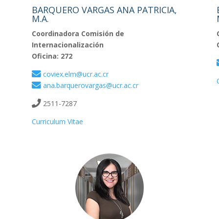
BARQUERO VARGAS ANA PATRICIA,
M.A.
Coordinadora Comisión de
Internacionalización
Oficina: 272
coviex.elm@ucr.ac.cr
ana.barquerovargas@ucr.ac.cr
2511-7287
Curriculum Vitae