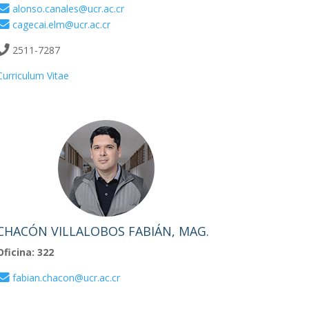
alonso.canales@ucr.ac.cr
cagecai.elm@ucr.ac.cr
2511-7287
Curriculum Vitae
CHACÓN VILLALOBOS FABIÁN, MAG.
Oficina: 322
fabian.chacon@ucr.ac.cr