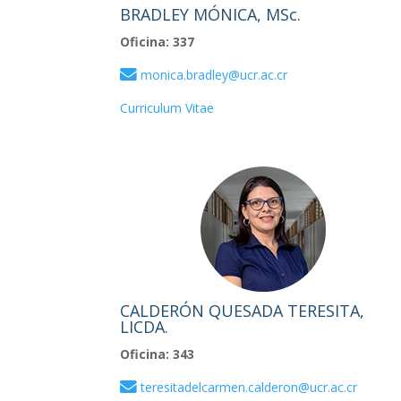
BRADLEY MÓNICA, MSc.
Oficina: 337
monica.bradley@ucr.ac.cr
Curriculum Vitae
CALDERÓN QUESADA TERESITA,
LICDA.
Oficina: 343
teresitadelcarmen.calderon@ucr.ac.cr