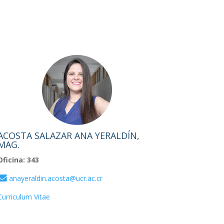
ACOSTA SALAZAR ANA YERALDÍN,
MAG.
Oficina: 343
anayeraldin.acosta@ucr.ac.cr
Curriculum Vitae