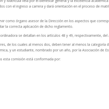
ón y Matrícula vela por el bienestar general y la excelencia académi
os con el ingreso a carrera y dará orientación en el proceso de matrí
Servir como órgano asesor de la Dirección en los aspectos que corres
ilar la correcta aplicación de dicho reglamento.
ordinadora se detallan en los artículos 48 y 49, respectivamente, del
sores, de los cuales al menos dos, deben tener al menos la categor
émica, y un estudiante, nombrado por un año, por la Asociación de Es
s esta comisión está conformada por: