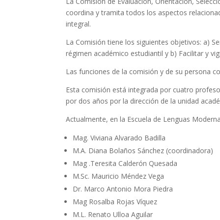
La Comisión de Evaluación, Orientación, Selecci
coordina y tramita todos los aspectos relacionad
integral.
La Comisión tiene los siguientes objetivos: a) 
régimen académico estudiantil y b) Facilitar y vig
Las funciones de la comisión y de su persona co
Esta comisión está integrada por cuatro profe
por dos años por la dirección de la unidad acad
Actualmente, en la Escuela de Lenguas Moderna
Mag. Viviana Alvarado Badilla
M.A. Diana Bolaños Sánchez (coordinadora)
Mag .Teresita Calderón Quesada
M.Sc. Mauricio Méndez Vega
Dr. Marco Antonio Mora Piedra
Mag Rosalba Rojas Víquez
M.L. Renato Ulloa Aguilar