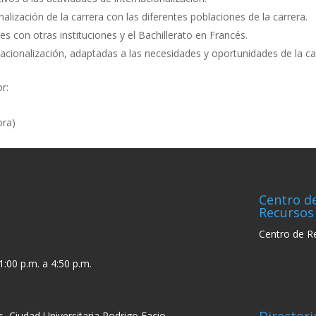
alización de la carrera con las diferentes poblaciones de la carrera.
s con otras instituciones y el Bachillerato en Francés.
acionalización, adaptadas a las necesidades y oportunidades de la ca
r:
ora)
Centro d
Recursos
Centro de R
1:00 p.m. a 4:50 p.m.
s, Ciudad Universitaria Rodrigo Facio,