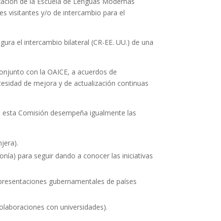
ización de la Escuela de Lenguas Modernas
s visitantes y/o de intercambio para el
ura el intercambio bilateral (CR-EE. UU.) de una
 conjunto con la OAICE, a acuerdos de
cesidad de mejora y de actualización continuas
és, esta Comisión desempeña igualmente las
jera).
nía) para seguir dando a conocer las iniciativas
representaciones gubernamentales de países
colaboraciones con universidades).